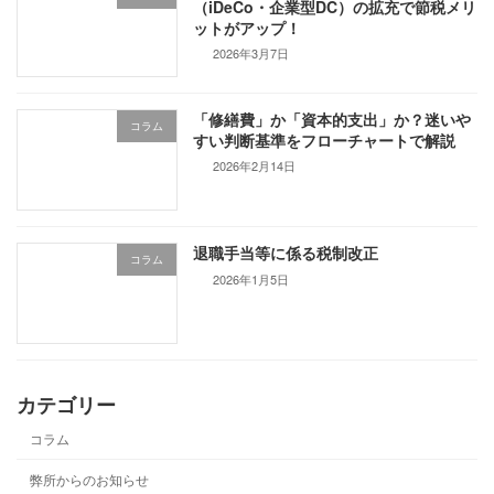
（iDeCo・企業型DC）の拡充で節税メリ
ットがアップ！
2026年3月7日
「修繕費」か「資本的支出」か？迷いや
コラム
すい判断基準をフローチャートで解説
2026年2月14日
退職手当等に係る税制改正
コラム
2026年1月5日
カテゴリー
コラム
弊所からのお知らせ