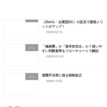
【2026年度改正】私的年金制度
コラム
（iDeCo・企業型DC）の拡充で節税メリ
ットがアップ！
2026年3月7日
「修繕費」か「資本的支出」か？迷いや
コラム
すい判断基準をフローチャートで解説
2026年2月14日
退職手当等に係る税制改正
コラム
2026年1月5日