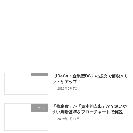
2026年4月28日
「消費税ゼロ」と「非課税」は何が違
コラム
う？実務で役立つ3つの区分解説
2026年4月1日
【2026年度改正】私的年金制度
コラム
（iDeCo・企業型DC）の拡充で節税メリ
ットがアップ！
2026年3月7日
「修繕費」か「資本的支出」か？迷いや
コラム
すい判断基準をフローチャートで解説
2026年2月14日