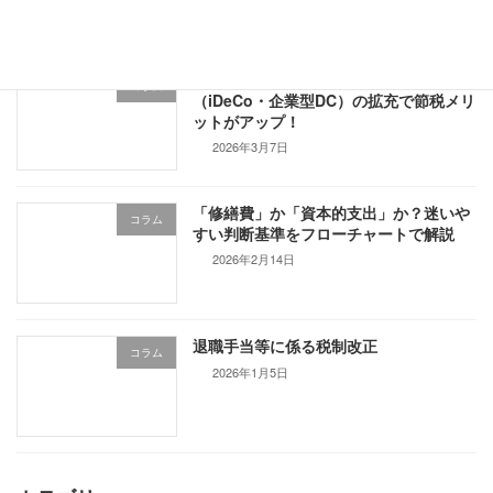
【2026年度改正】私的年金制度
コラム
（iDeCo・企業型DC）の拡充で節税メリ
ットがアップ！
2026年3月7日
「修繕費」か「資本的支出」か？迷いや
コラム
すい判断基準をフローチャートで解説
2026年2月14日
退職手当等に係る税制改正
コラム
2026年1月5日