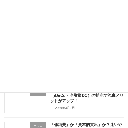
ゴールデンウィーク休業のお知らせ
弊所からのお知らせ
2026年4月28日
「消費税ゼロ」と「非課税」は何が違
コラム
う？実務で役立つ3つの区分解説
2026年4月1日
【2026年度改正】私的年金制度
コラム
（iDeCo・企業型DC）の拡充で節税メリ
ットがアップ！
2026年3月7日
「修繕費」か「資本的支出」か？迷いや
コラム