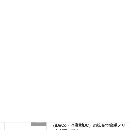
令和8年度税制改正対応！「少額減価償
コラム
却資産の特例」はどう変わる？
2026年5月7日
ゴールデンウィーク休業のお知らせ
弊所からのお知らせ
2026年4月28日
「消費税ゼロ」と「非課税」は何が違
コラム
う？実務で役立つ3つの区分解説
2026年4月1日
【2026年度改正】私的年金制度
コラム
（iDeCo・企業型DC）の拡充で節税メリ